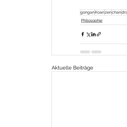
gongan
Koan
zen
chan
dr
Philosophie
Aktuelle Beiträge