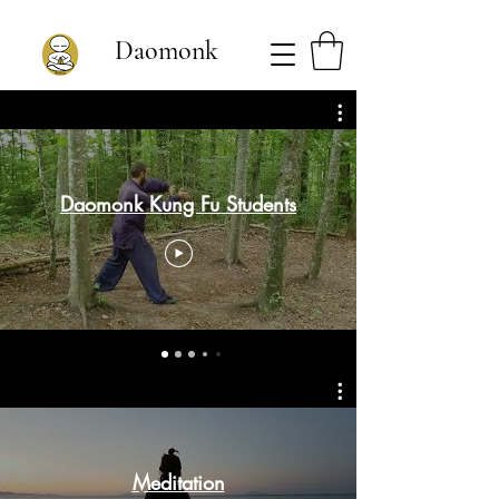
Daomonk
Gratis Videos
Daomonk Kung Fu Students
Hier sind Formen, Meditation und
Musik und Hilfreiche Videos unter
Wissen über Themen von Youtube.
Meditation
Folge mir und schau in meine