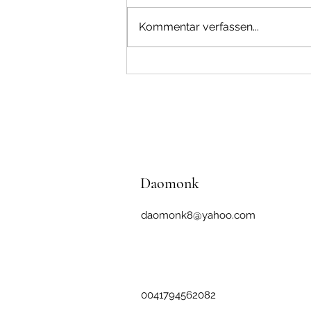
Wasser oder Stein
Kommentar verfassen...
Daomonk
daomonk8@yahoo.com
0041794562082