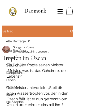
Daomonk
Beitrag
Alle Beiträge
Gongan - Koans
Alle Beiträge
21. Feb. 2025
1 Min. Lesezeit
Tropfen im Ozean
Aktuell
Ein Schüler fragte seinen Meister: 
Gesundheit
„Meister, was ist das Geheimnis des 
Kampfkunst
Lebens?“
Leben
Kultivierung
Der Meister antwortete: „Stell dir 
einen Wassertropfen vor, der in den 
Kunst
Ozean fällt. Ist er nun getrennt vom 
Philosophie
Ozean oder wird er eins mit ihm?“