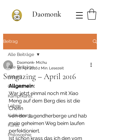
Daomonk
Beitrag
Alle Beiträge
Daomonk- Michu
Alle Beiträge
30. Apr. 2016
2 Min. Lesezeit
Sungazing – April 2016
Aktuell
Allgemein:
Gesundheit
War jetzt einmal noch mit Xiao 
Kampfkunst
Meng auf dem Berg dies ist die 
Leben
Chefin  
Kultivierung
von der Jugendherberge und hab 
mein geheimen Weg beim laufen  
Kunst
perfektioniert.
Philosophie
Ist schon krass das ich den vom 