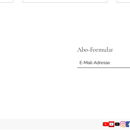
n sei nur
ur das
 Gefühlte.
te. Dann
du n
Abo-Formular