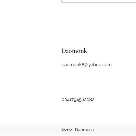
sprach er ruhig: „Im Gesehene
das Gesehene. Im Gehörten n
Gehörte. Im Gefühlten nur das
Im Gedachten nur das Gedach
bist du nicht darin. Dann bist 
Daomonk
daomonk8@yahoo.com
0041794562082
©2021 Daomonk