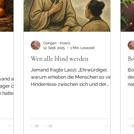
Gongan - Koans
12. Sept. 2025
1 Min. Lesezeit
Wen alle blind werden
Bo
Jemand fragte Laozi: „Ehrwürdiger,
Bo
warum erheben die Menschen so viele
de
wand aus
Hindernisse zwischen sich und der
na
Lager des
Wahrheit? Warum klammern sie...
un
 hatte
 dort,
t vor ihn
„Lehre
eit.“ Der
. Dann