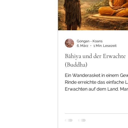
Gongan - Koans
6. März
1 Min. Lesezeit
Bāhiya und der Erwachte
(Buddha)
Ein Wanderasket in einem Ge
Rinde erreichte das einfache 
Erwachten auf dem Land. Man
ihm gesagt: „Der Buddha weilt
unter den Bäumen.“ Bāhiya tra
und sagte ohne Umschweife: 
mich jetzt. Ich habe nicht viel Z
Buddha betrachtete ihn lange