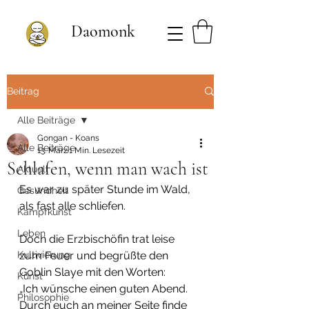
Daomonk
Beitrag
Alle Beiträge
Gongan - Koans
Alle Beiträge
13. März
1 Min. Lesezeit
Schlafen, wenn man wach ist
Aktuell
Es war zu später Stunde im Wald, 
Gesundheit
als fast alle schliefen.
Kampfkunst
Leben
Doch die Erzbischöfin trat leise 
Kultivierung
zum Feuer und begrüßte den 
Goblin Slaye mit den Worten:
Kunst
„Ich wünsche einen guten Abend. 
Philosophie
Durch euch an meiner Seite finde 