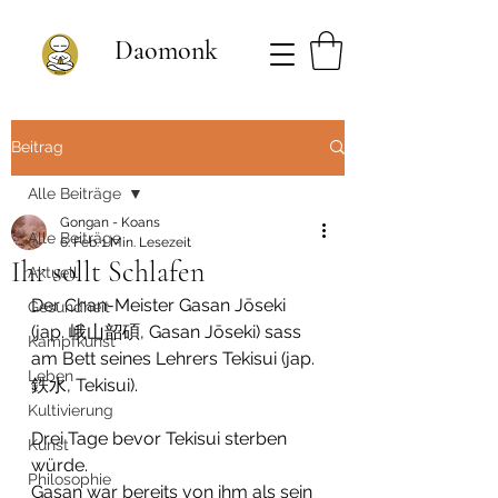
Daomonk
Beitrag
Alle Beiträge
Gongan - Koans
Alle Beiträge
6. Feb.
1 Min. Lesezeit
Ihr sollt Schlafen
Aktuell
Der Chan-Meister Gasan Jōseki 
Gesundheit
(jap. 峨山韶碩, Gasan Jōseki) sass 
Kampfkunst
am Bett seines Lehrers Tekisui (jap. 
Leben
鉄水, Tekisui).
Kultivierung
Drei Tage bevor Tekisui sterben 
Kunst
würde.
Philosophie
Gasan war bereits von ihm als sein 