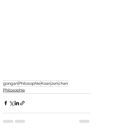
gongan
Philosophie
Koan
zen
chan
Philosophie