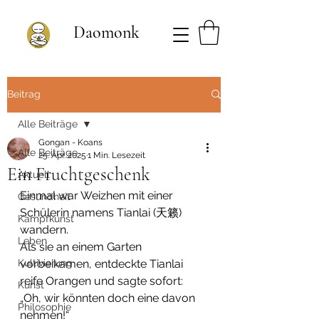
Daomonk
Beitrag
Alle Beiträge
Gongan - Koans
Alle Beiträge
25. Apr. 2025
1 Min. Lesezeit
Ein Fruchtgeschenk
Aktuell
Einmal war Weizhen mit einer 
Gesundheit
Schülerin namens Tianlai (天籁) 
Kampfkunst
wandern.
Leben
Als sie an einem Garten 
Kultivierung
vorbeikamen, entdeckte Tianlai 
reife Orangen und sagte sofort:
Kunst
„Oh, wir könnten doch eine davon 
Philosophie
nehmen!“