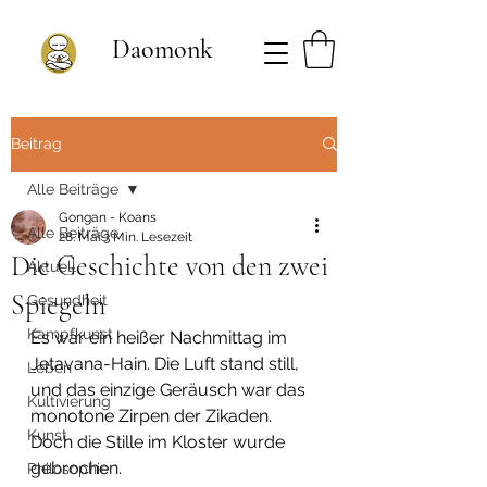
Daomonk
Beitrag
Alle Beiträge
Gongan - Koans
Alle Beiträge
28. Mai
3 Min. Lesezeit
Die Geschichte von den zwei
Aktuell
Spiegeln
Gesundheit
Kampfkunst
Es war ein heißer Nachmittag im 
Jetavana-Hain. Die Luft stand still, 
Leben
und das einzige Geräusch war das 
Kultivierung
monotone Zirpen der Zikaden. 
Kunst
Doch die Stille im Kloster wurde 
gebrochen.
Philosophie