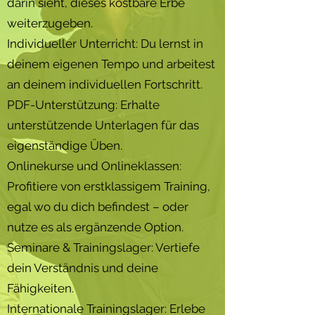
darin sieht, dieses kostbare Erbe
weiterzugeben.
Individueller Unterricht: Du lernst in
deinem eigenen Tempo und arbeitest
an deinem individuellen Fortschritt.
PDF-Unterstützung: Erhalte
unterstützende Unterlagen für das
eigenständige Üben.
Onlinekurse und Onlineklassen:
Profitiere von erstklassigem Training,
egal wo du dich befindest – oder
nutze es als ergänzende Option.
Seminare & Trainingslager: Vertiefe
dein Verständnis und deine
Fähigkeiten.
Internationale Trainingslager: Erlebe