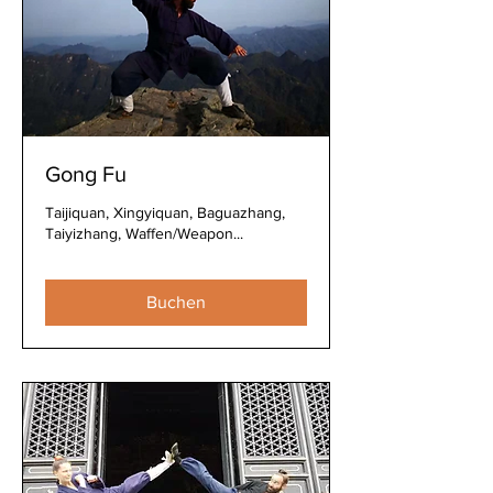
Gong Fu
Taijiquan, Xingyiquan, Baguazhang,
Taiyizhang, Waffen/Weapon...
Buchen