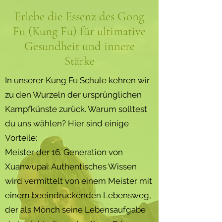
Erlebe die Essenz des Gong
Fu (Kung Fu) für ultimative
Gesundheit und innere
Stärke
In unserer Kung Fu Schule kehren wir
zu den Wurzeln der ursprünglichen
Kampfkünste zurück. Warum solltest
du uns wählen? Hier sind einige
Vorteile:
Meister der 16. Generation von
Xuanwupai: Authentisches Wissen
wird vermittelt von einem Meister mit
einem beeindruckenden Lebensweg,
der als Mönch seine Lebensaufgabe