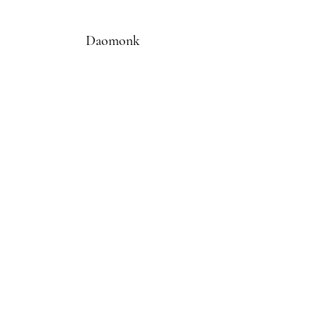
Daomonk
Abo-Formular
Einreichen
daomonk8@yahoo.com
0041794562082
©2021 Daomonk