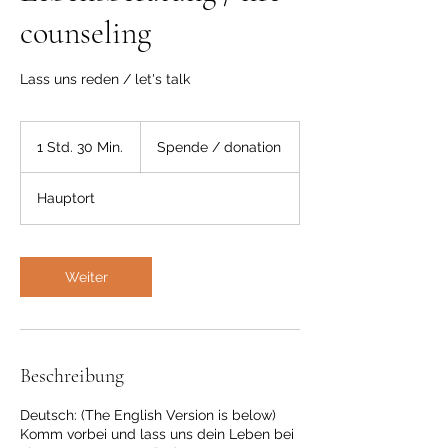
counseling
Lass uns reden / let's talk
Spende
/
1 Std. 30 Min.
1
Spende / donation
donation
S
t
Hauptort
d
3
0
M
Weiter
i
n
.
Beschreibung
Deutsch: (The English Version is below)
Komm vorbei und lass uns dein Leben bei