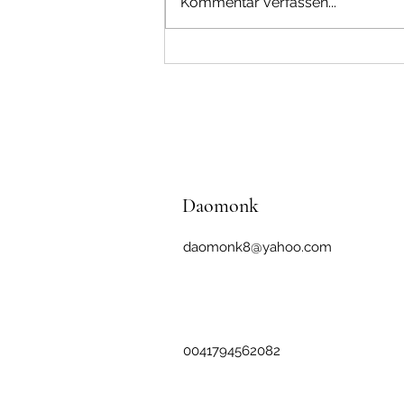
Kommentar verfassen...
Unterschiedliche Wiedergeburt
Daomonk
daomonk8@yahoo.com
0041794562082