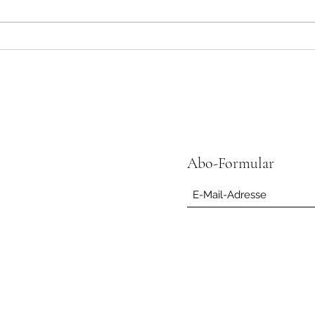
Wo is
Der Kranich und die Schlange
Abo-Formular