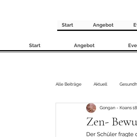
Start
Angebot
E
Start
Angebot
Eve
Alle Beiträge
Aktuell
Gesundh
Gongan - Koans
18
Rezepte
Zen- Bewu
Der Schüler fragte 