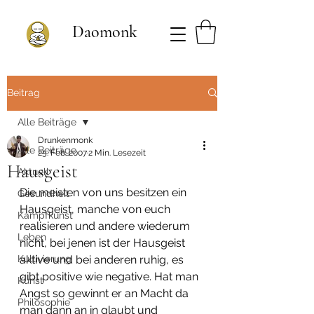
Daomonk
Beitrag
Alle Beiträge
Drunkenmonk
Alle Beiträge
25. Feb. 2007
2 Min. Lesezeit
Hausgeist
Aktuell
Die meisten von uns besitzen ein 
Gesundheit
Hausgeist, manche von euch 
Kampfkunst
realisieren und andere wiederum 
Leben
nicht, bei jenen ist der Hausgeist 
Kultivierung
aktive und bei anderen ruhig, es 
gibt positive wie negative. Hat man 
Kunst
Angst so gewinnt er an Macht da 
Philosophie
man dann an in glaubt und 