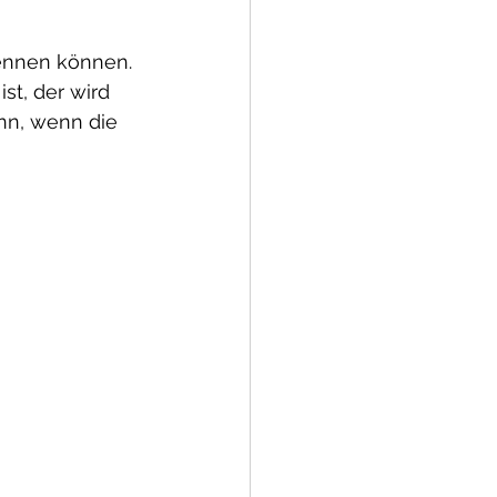
kennen können. 
st, der wird 
nn, wenn die 