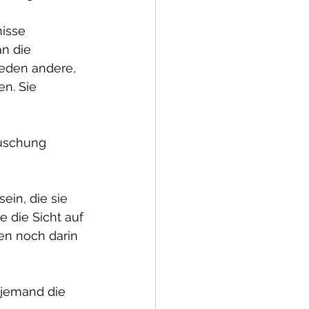
isse 
n die 
reden andere, 
n. Sie 
äuschung 
ein, die sie 
e die Sicht auf 
en noch darin 
n jemand die 