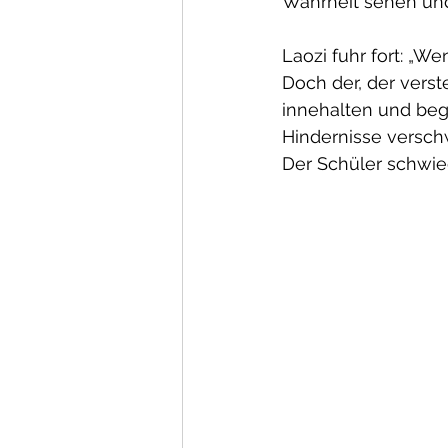
Wahrheit sehen un
Laozi fuhr fort: „W
Doch der, der verste
innehalten und begi
Hindernisse verschw
Der Schüler schwieg