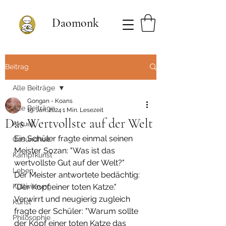
Daomonk
Beitrag
Alle Beiträge
Gongan - Koans
Alle Beiträge
19. Jan. 2024
1 Min. Lesezeit
Das Wertvollste auf der Welt
Aktuell
Ein Schüler fragte einmal seinen 
Gesundheit
Meister Sozan: "Was ist das 
Kampfkunst
wertvollste Gut auf der Welt?"
Leben
Der Meister antwortete bedächtig: 
Kultivierung
"Der Kopf einer toten Katze."
Verwirrt und neugierig zugleich 
Kunst
fragte der Schüler: "Warum sollte 
Philosophie
der Kopf einer toten Katze das 