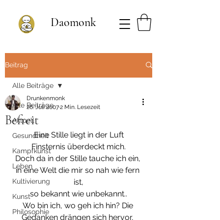
Daomonk
Beitrag
Alle Beiträge
Drunkenmonk
Alle Beiträge
26. Juli 2007
2 Min. Lesezeit
Befreit
Aktuell
Eine Stille liegt in der Luft
Gesundheit
Finsternis überdeckt mich.
Kampfkunst
Doch da in der Stille tauche ich ein, 
Leben
in eine Welt die mir so nah wie fern 
Kultivierung
ist,
so bekannt wie unbekannt..
Kunst
Wo bin ich, wo geh ich hin? Die 
Philosophie
Gedanken drängen sich hervor, 