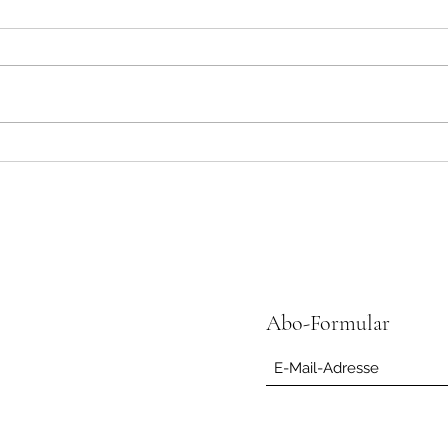
Wo wa
Buchveröffentlichung und
Schweigeretreat für 108 Stunden
Abo-Formular