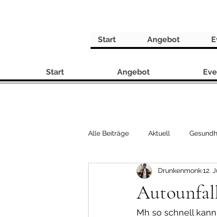
Start
Angebot
E
Start
Angebot
Eve
Alle Beiträge
Aktuell
Gesundh
Drunkenmonk
12. 
Rezepte
Autounfall
Mh so schnell kann