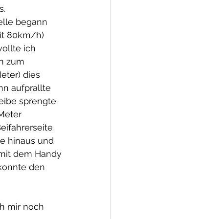
s.
elle begann 
it 80km/h) 
ollte ich 
an zum 
eter) dies 
n aufprallte 
eibe sprengte 
Meter 
eifahrerseite 
te hinaus und 
e mit dem Handy
 konnte den 
h mir noch 