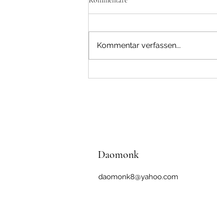
Kommentar verfassen...
Buchveröffentlichung - Hua Hu
Jing von Laozi
Daomonk
daomonk8@yahoo.com