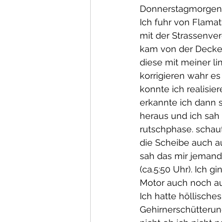
Donnerstagmorgen a
Ich fuhr von Flamat
mit der Strassenve
kam von der Decke e
diese mit meiner l
korrigieren wahr es 
konnte ich realisie
erkannte ich dann 
heraus und ich sah
rutschphase. schaut
die Scheibe auch a
sah das mir jemand
(ca.5:50 Uhr). Ich 
Motor auch noch au
Ich hatte höllische
Gehirnerschütterun