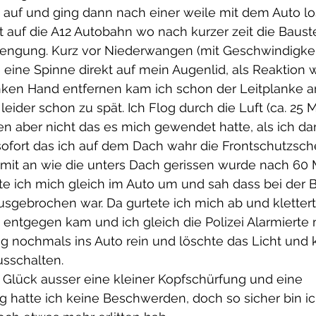
uf und ging dann nach einer weile mit dem Auto lo
t auf die A12 Autobahn wo nach kurzer zeit die Baust
rengung. Kurz vor Niederwangen (mit Geschwindigke
ine Spinne direkt auf mein Augenlid, als Reaktion w
inken Hand entfernen kam ich schon der Leitplanke 
leider schon zu spät. Ich Flog durch die Luft (ca. 25 M
ren aber nicht das es mich gewendet hatte, als ich dan
sofort das ich auf dem Dach wahr die Frontschutzsch
 mit an wie die unters Dach gerissen wurde nach 60 
e ich mich gleich im Auto um und sah dass bei der B
usgebrochen war. Da gurtete ich mich ab und kletter
 entgegen kam und ich gleich die Polizei Alarmiert
ging nochmals ins Auto rein und löschte das Licht und
sschalten.
s Glück ausser eine kleiner Kopfschürfung und eine 
g hatte ich keine Beschwerden, doch so sicher bin ic