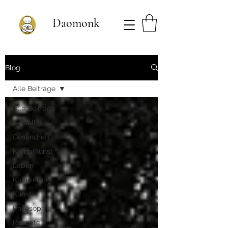
Daomonk
Blog
Alle Beiträge
Alle Beiträge
Aktuell
Gesundheit
Kampfkunst
Leben
Kultivierung
Kunst
Philosophie
Rezepte