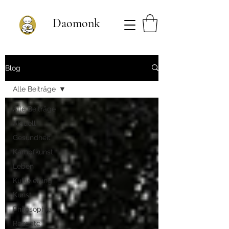
Daomonk
Blog
Alle Beiträge
Alle Beiträge
Aktuell
Gesundheit
Kampfkunst
Leben
Kultivierung
Kunst
Philosophie
Rezepte