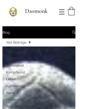
Daomonk
Blog
Alle Beiträge
Alle Beiträge
Aktuell
Gesundheit
Kampfkunst
Leben
Kultivierung
Kunst
Philosophie
Rezepte