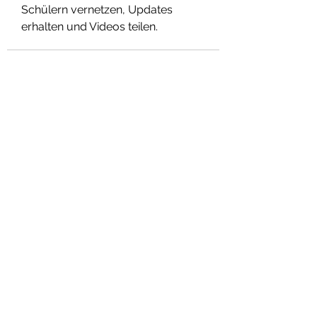
Schülern vernetzen, Updates 
erhalten und Videos teilen. 
Daomonk
Abo-Formular
Einreichen
daomonk8@yahoo.com