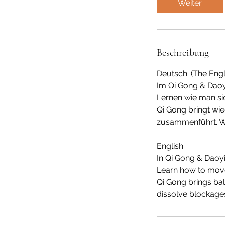
Weiter
Beschreibung
Deutsch: (The Engl
Im Qi Gong & Daoyi
Lernen wie man si
Qi Gong bringt wie
zusammenführt. Wi
English:
In Qi Gong & Daoyi
Learn how to move
Qi Gong brings bal
dissolve blockages