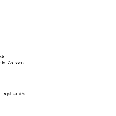
eder
e im Grossen.
k together. We