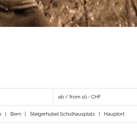
g
ab
/
ab / from 10.- CHF
from
10.-
CHF
m
|
Bern
|
Steigerhubel Schulhausplatz
|
Hauptort