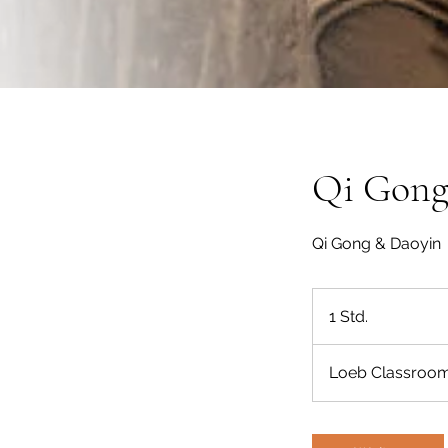
Qi Gon
Qi Gong & Daoyin
1 Std.
1
S
t
Loeb Classroo
d