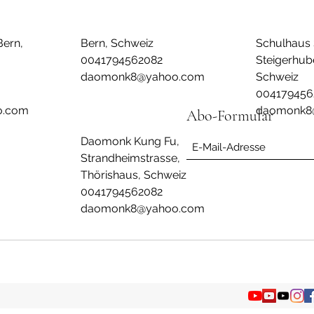
ern,
Bern, Schweiz
Schulhaus 
0041794562082
Steigerhube
daomonk8@yahoo.com
Schweiz
004179456
o.com
daomonk8
Abo-Formular
Daomonk Kung Fu,
Strandheimstrasse,
Thörishaus, Schweiz
0041794562082
daomonk8@yahoo.com