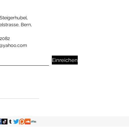
Steigerhubel,
lstrasse, Bern,
2082
@yahoo.com
Einreichen