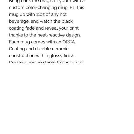
Bring back the magic of youth with a
custom color-changing mug. Fill this
mug up with 11oz of any hot
beverage, and watch the black
coating fade and reveal your print
thanks to the heat-reactive design.
Each mug comes with an ORCA
Coating and durable ceramic
construction with a glossy finish.
Create a unique staple that is fun to
use on a daily basis.
.: Material: Durable ceramic with a
glossy finish
.: One size: 11oz (0.33 l)
.: Black exterior and white interior
.: Heat-reactive design
.: Black C-shaped easy-grip handle
.: NB! Hand wash only
.: NB! Not suitable for microwaving