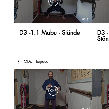
CHF
06:21
D3 -1.1 Mabu - Stände
D3 
Stä
OD6 - Taijiquan
CHF
01:32