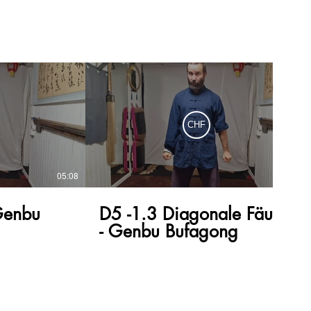
com/daomonk/
m/schwindl 🐤
om/daomonk8 ☦️
tumblr.com/
mp.com/ 🍂
daomonk
CHF
05:08
06:47
Genbu
D5 -1.3 Diagonale Fäuste
- Genbu Bufagong