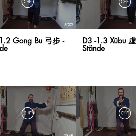
CHF
CHF
07:23
-1.2 Gong Bu 弓步 -
D3 -1.3 Xübu 
nde
Stände
CHF
CHF
20:46