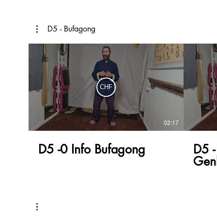
D5 - Bufagong
CHF
02:17
D5 -0 Info Bufagong
D5 -
Gen