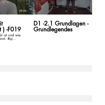
05:44
05:53
D1 -2.1 Grundlagen -
t ) -F019
Grundlegendes
Qi ist und wie
önnt. #qi
uf Patreon und
das ich den
n kann um so
 wie der Umwelt
e -./\.- 💗
on:
daomonk 🔥
e.com/channel/UCtkg6ZEu-
n_360244207&annotation_id=annotation_751097407&feature=iv&
 👊 mein 2ter
.com/channel/UC5kqmT6OrZFIZfKcYu43y9Q?
n_360244207&feature=iv&src_vid=Nm0ba-
: