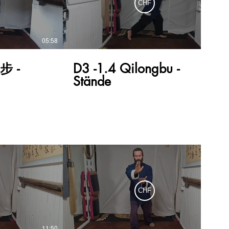
CHF
05:58
05:18
虚步 -
D3 -1.4 Qilongbu -
Stände
CHF
11:50
11:50