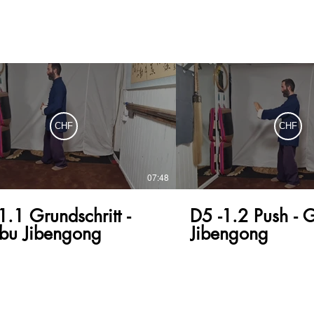
daomonk8@yahoo.com 📷 Instagram:
https://www.instagram.
🔣 Facebook:
https://www.facebook.co
Twitter: https://twitter.c
Tumbler: http://daomonk.
🎼Musik: 🔷 Bandcamp:
https://daomonk.bandca
Soundcloud:
https://soundcloud.com/
CHF
CHF
07:48
1.1 Grundschritt -
D5 -1.2 Push - 
bu Jibengong
Jibengong