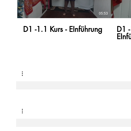
05:53
D1 -1.1 Kurs - EInführung
D1 -
EInf