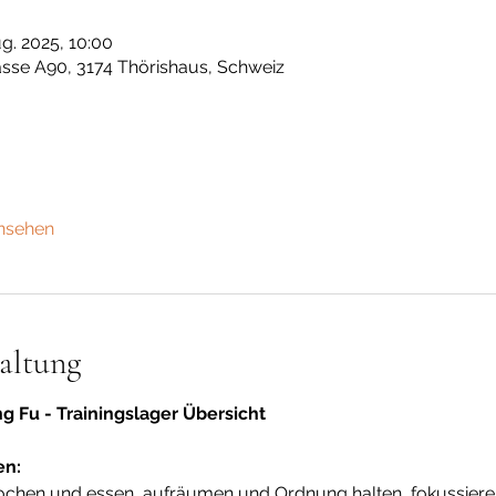
ug. 2025, 10:00
sse A90, 3174 Thörishaus, Schweiz
ansehen
altung
 Fu - Trainingslager Übersicht
en:
kochen und essen, aufräumen und Ordnung halten, fokussieren