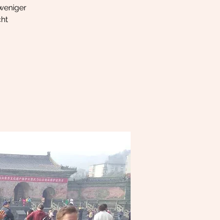
 weniger
cht