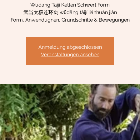
Wudang Taiji Ketten Schwert Form
武当太极连环剑 wǔdāng tàijí liánhuán jiàn
Form, Anwendugnen, Grundschritte & Bewegungen
Anmeldung abgeschlossen
Veranstaltungen ansehen