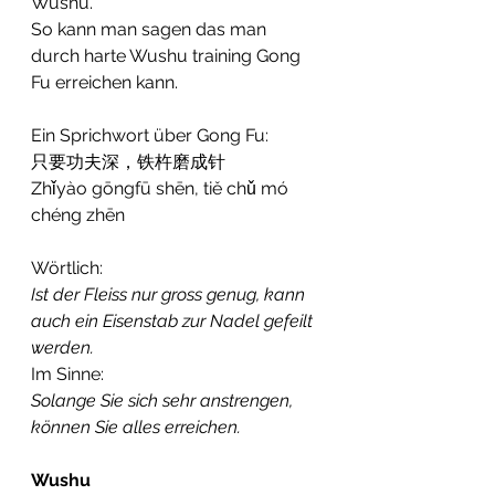
Wushu.
So kann man sagen das man 
durch harte Wushu training Gong 
Fu erreichen kann.
Ein Sprichwort über Gong Fu:
只要功夫深，铁杵磨成针
Zhǐyào gōngfū shēn, tiě chǔ mó 
chéng zhēn
Wörtlich: 
Ist der Fleiss nur gross genug, kann 
auch ein Eisenstab zur Nadel gefeilt 
werden.
Im Sinne: 
Solange Sie sich sehr anstrengen, 
können Sie alles erreichen.
Wushu