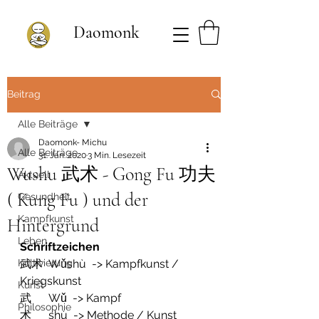
Daomonk
Beitrag
Alle Beiträge
Daomonk- Michu
Alle Beiträge
31. Jan. 2020
3 Min. Lesezeit
Wushu 武术 - Gong Fu 功夫
Aktuell
( Kung Fu ) und der
Gesundheit
Kampfkunst
Hintergrund
Leben
Schriftzeichen
Kultivierung
武术  Wǔshù  -> Kampfkunst / 
Kriegskunst
Kunst
武      Wǔ  -> Kampf
Philosophie
术      shù  -> Methode / Kunst