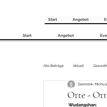
Start
Angebot
E
Start
Angebot
Eve
Alle Beiträge
Aktuell
Gesundh
Daomonk- Michu
4
Rezepte
Orte - Ort
Wudangshan: