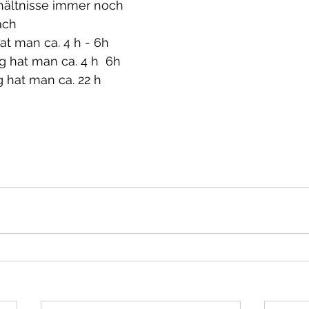
rhältnisse immer noch 
ach 
at man ca. 4 h - 6h
hat man ca. 4 h  6h
 hat man ca. 22 h  