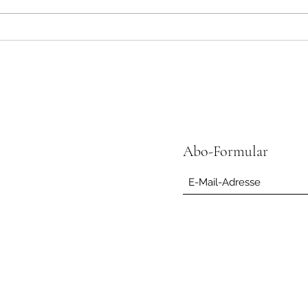
Buchveröffentlichung und
Schweigeretreat für 108 Stunden
Abo-Formular