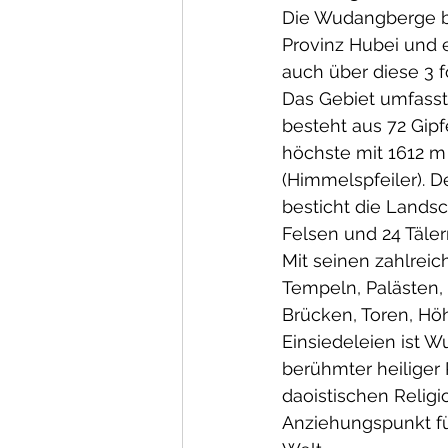
Die Wudangberge be
Provinz Hubei und e
auch über diese 3 f
Das Gebiet umfasst
besteht aus 72 Gipfe
höchste mit 1612 m i
(Himmelspfeiler). D
besticht die Landsc
Felsen und 24 Täler
Mit seinen zahlrei
Tempeln, Palästen, 
Brücken, Toren, Hö
Einsiedeleien ist 
berühmter heiliger 
daoistischen Religi
Anziehungspunkt für