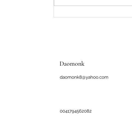
Buchveröffentlichung - Hua Hu
Jing von Laozi
Daomonk
daomonk8@yahoo.com
0041794562082