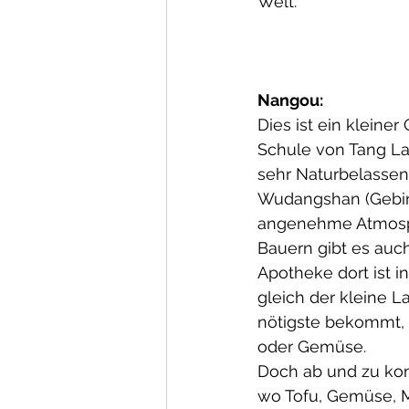
Welt.
Nangou:
Dies ist ein kleiner 
Schule von Tang Lao
sehr Naturbelassen
Wudangshan (Gebirg
angenehme Atmosph
Bauern gibt es auch
Apotheke dort ist i
gleich der kleine 
nötigste bekommt, 
oder Gemüse.
Doch ab und zu kom
wo Tofu, Gemüse, M