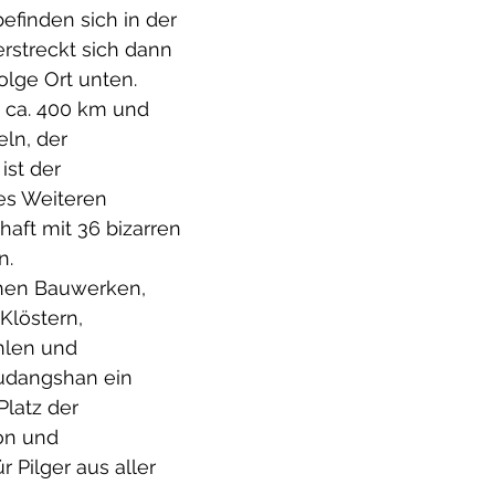
finden sich in der 
rstreckt sich dann 
olge Ort unten.
 ca. 400 km und 
ln, der 
st der  
es Weiteren 
haft mit 36 bizarren 
n.
chen Bauwerken, 
Klöstern, 
hlen und 
Wudangshan ein 
Platz der 
on und 
 Pilger aus aller 