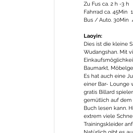
Zu Fus ca. 2 h -3 h 
Fahrrad ca. 45Min  1
Bus / Auto. 30Min  
Laoyin:
Dies ist die kleine 
Wudangshan. Mit vi
Einkaufsmöglichkei
Baumarkt, Möbelge
Es hat auch eine J
einer Bar- Lounge
gratis Billard spie
gemütlich auf dem 
Buch lesen kann. Hi
extrem viele Schne
Trainingskleider an
Natürlich gibt es a