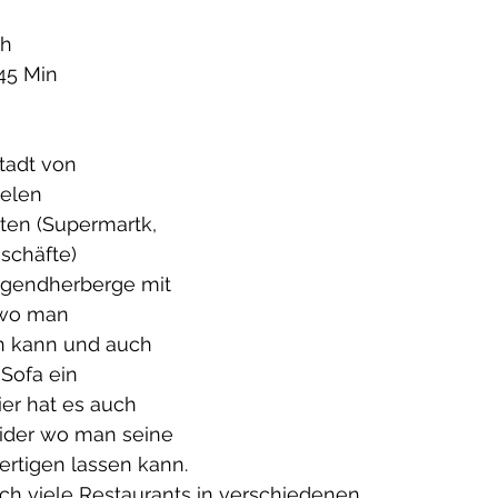
h 
45 Min
Stadt von 
elen 
ten (Supermartk, 
schäfte)
ugendherberge mit 
 wo man 
len kann und auch 
Sofa ein 
er hat es auch 
ider wo man seine 
fertigen lassen kann.
uch viele Restaurants in verschiedenen 