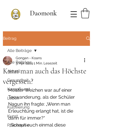
Daomonk
Beitrag
Alle Beiträge
Gongan - Koans
Alle Beiträge
3. Apr. 2024
1 Min. Lesezeit
Kann man auch das Höchste
Aktuell
vergessen?
Gesundheit
Kampfkunst
Meister Weizhen war auf einer 
Teewanderung, als der Schüler 
Leben
Nagun ihn fragte: „Wenn man 
Kultivierung
Erleuchtung erlangt hat, ist die 
Kunst
dann für immer?“
 „Schaut euch einmal diese 
Philosophie