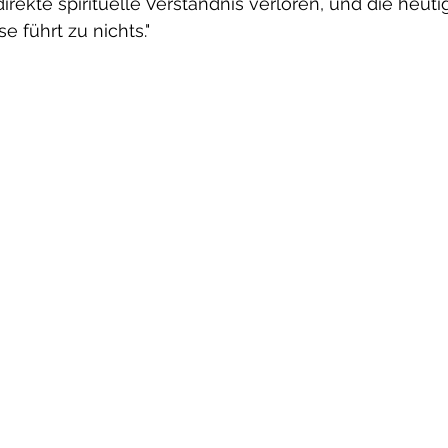
irekte spirituelle Verständnis verloren, und die heuti
e führt zu nichts."