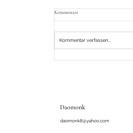
Kommentare
Wasser oder Stein
Kommentar verfassen...
Daomonk
daomonk8@yahoo.com