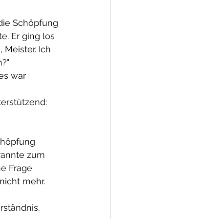
die Schöpfung 
. Er ging los 
 Meister. Ich 
n?"
es war 
erstützend: 
chöpfung 
r rannte zum 
ne Frage 
nicht mehr. 
rständnis. 