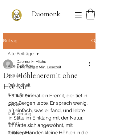
Daomonk
Beitrag
Alle Beiträge
Daomonk- Michu
Alle Beiträge
2. Mai 2025
2 Min. Lesezeit
Der Höhleneremit ohne
Aktuell
Höhlen
Gesundheit
Kampfkunst
Es war einmal ein Eremit, der tief in 
den Bergen lebte. Er sprach wenig, 
Leben
aß einfach, was er fand, und lebte 
Kultivierung
in Stille im Einklang mit der Natur.
Kunst
Er hatte sich angewöhnt, mit 
bloßen Händen kleine Höhlen in die 
Philosophie